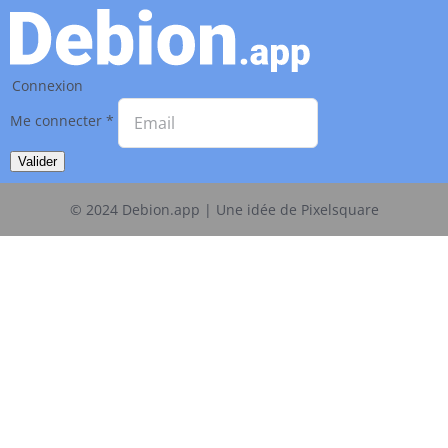
Connexion
Me connecter
*
Valider
© 2024
Debion.app | Une idée de Pixelsquare